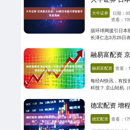
大牛证券
日期：03
查看：
10
据环球网援引日本
长泽仁志3月25日
本海运公司不....
融易富配资
查看：
每经AI快讯，有
科技？ 京山轻机（
接....
德宏配资
查看：
17