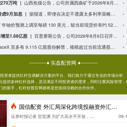
270万吨
山西焦煤公告，公司所属西曲矿于2026年8月5日发生一起安全生产事故，造成一人遇难，目前西曲矿已经停产，相关政府部门正在进行事故调查认定。西曲矿年核定产能270万吨，占公司核定总产能的5.67%。本次停产对公司经营数据的具体影响以公司后续经审计的财务报告为准。
考虑9月加息
据报道，即便在决定不透露太多利率策略的细节，而引发国债被大幅抛售之后，美联储主席沃什仍坚持他一贯的简洁沟通风格。与沃什关系密切的人士表示，他承认在执掌全球最重要的央行的头10周里犯了一些错误，包括未能强化其关于价格稳定的关键信息，以及造成了人们对其改革美联储的长期计划是否会影响近期政策决定的困惑。但他们坚称，这些错误并不足以成为推翻沃什对美联储改革计划的理由。知情人士还透露，如果未来几周公布的通胀数据强劲，且市场对借贷成本上升的预期也随之升高，沃什准备在9月的会议上提高利率。知情人士补充说，尽管美联储主席提出了缩减央行6.7万亿美元资产负债表的可能性，以收紧货币政策，但利率目前仍是主要工具，如果需要，将在即将召开的会议上使用。
美银将 2027 年铀价预测上调至每磅 130 美元，较当前现货价有约 52% 的上行空间。看多逻辑源于供应紧张、电力企业合约覆盖率下滑（48%，去年为 56%）以及核电投资持续增长。
至1.68亿股
百普赛斯公告，公司2026年8月6日召开第三届董事会第一次会议，选举陈宜顶先生担任第三届董事会董事长；设立战略委员会、提名委员会、薪酬与考核委员会、审计委员会4个专门委员会；聘任陈宜顶先生为总经理，苗景赟先生、林涛先生、黄旭女士、陈霞敏女士、袁军先生、李晓丽女士为副总经理，林涛先生为董事会秘书、财务负责人，李鹏君先生为证券事务代表；因实施股权激励股份归属，总股本由1.67亿股增加至1.68亿股，注册资本由1.67亿元增加至1.68亿元；同意续聘容诚会计师事务所（特殊普通合伙）为2026年度财务报告和内部控制审计机构；提请于2026年8月24日召开2026年第三次临时股东会。
今日 SpaceX 至多有 9.115 亿股股份解禁，规模超过当前流通股本的 140%，加大短期股价波动风险。尽管营收超出预期，还意外实现人工智能业务盈利，但财报公布后该股仍下跌 12%。后续 8 月 12 日以及 20 天后还将迎来多轮解禁，到年底将有超 40 亿股转为可交易股份。即便市场仍关注其长期基本面，这也会形成潜在的抛压。
实盘配资网
为投资者提供杠杆交易解决方案的平台。我们致力于通过专业的市场分析
台提供多种杠杆选择，灵活满足不同投资者的需求，同时注重风险管理，
门的新手，杠杆炒股官网都将是您值得信赖的合作伙伴。
国信配资 外汇局深化跨境投融资外汇管理改革
09-
证券时报记者 贺觉渊 为扩大高水平开放，....