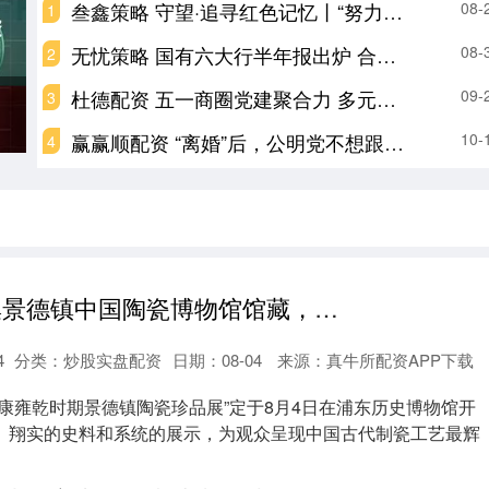
叁鑫策略 守望·追寻红色记忆丨“努力把历史故事的史料补充完整”
08-
1
无忧策略 国有六大行半年报出炉 合计赚6800亿元 日均净赚37.8亿元｜财报速递
08-
2
杜德配资 五一商圈党建聚合力 多元联动暖“新”促发展
09-
3
赢赢顺配资 “离婚”后，公明党不想跟任何在野党结盟，要将关键24席牢牢握在自己手里
10-
4
顺发配资 汇集景德镇中国陶瓷博物馆馆藏，浦东历史博物馆迎重磅陶瓷珍品展
4
分类：
炒股实盘配资
日期：08-04
来源：真牛所配资APP下载
康雍乾时期景德镇陶瓷珍品展”定于8月4日在浦东历史博物馆开
、翔实的史料和系统的展示，为观众呈现中国古代制瓷工艺最辉