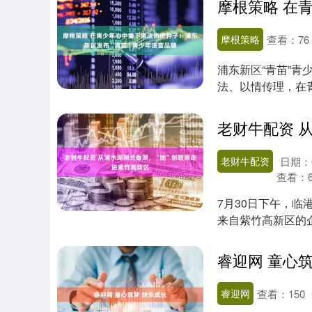
摩根策略
查看：
76
浦东新区“青苗”
法、以情传理，在
纽扣”，守护青....
老财牛配资
日期：0
查看：
7月30日下午，临
来自紫竹高新区的
话女性创业的....
睿迎网 童心
睿迎网
查看：
150