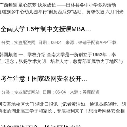
广西频道 童心筑梦 快乐成长 ——田林县各中小学多彩活动
八渡瑶族乡中心幼儿园举行“创意西瓜秀”活动。黄馨仪摄 六月阳光
红旗策略 韩国全南大学1.5年制中文授课MBA留学申请指南
分类：
实盘配资网
日期：06-04
来源：银铺子配资APP下载
韩国频道 一、学校介绍 全南大学是一所创立于1952年，奉
奉仕”理念，弘扬学术文明、培养人才，教育部直属致力于地区与
哈福证券 高三考生注意！国家级网安名校开放日限额1000人，需预约报名
分类：
专业配资网站
日期：06-04
来源：券商配资
网安基地校区大门 湖北日报讯（记者黄洁如、通讯员杨晓叶、胡
填报的湖北高三学子和家长，专属福利来了！想报考网络安全相