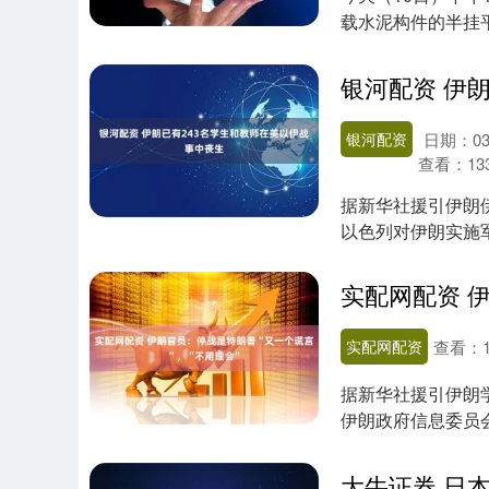
载水泥构件的半挂
方车上，造成....
银河配资
日期：03
查看：
13
据新华社援引伊朗
以色列对伊朗实施
务高级专员图....
实配网配资
查看：
据新华社援引伊朗
伊朗政府信息委员
望”。美国向伊朗....