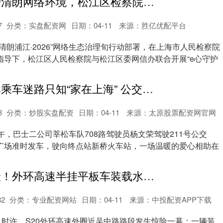
新宝配资 维护清朗网络环境，松江区检察院推“三站联动”机制，首创“网络生态观察员”
7
分类：
实盘配资网
日期：04-11
来源：胜亿优配平台
清朗浦江·2026”网络生态治理旬行动部署，在上海市人民检察院
指导下，松江区人民检察院与松江区委网信办联合开展“e心守护
鸿岳配资 阿婆乘车迷路只知“家在上海” 公交与民警接力送她回家
3
分类：
炒股实盘配资
日期：04-11
来源：太原股票配资网官网
午，巴士二公司莘松车队708路驾驶员杨文荣驾驶211号公交
广场准时发车，驶向终点站新桥火车站，一场温暖的爱心相助在
久久牛配资 险！外环高速半挂平板车装载水泥构件发生倾斜 所幸未有人员伤亡
82
分类：
专业配资网站
日期：04-11
来源：中投配资APP下载
1时许，S20外环高速外圈近吴中路路段发生惊险一幕：一辆装