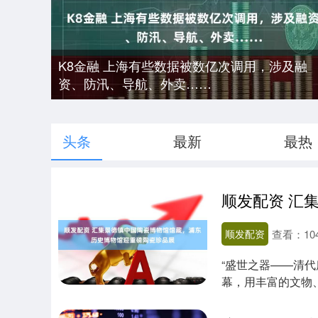
K8金融 上海有些数据被数亿次调用，涉及融
资、防汛、导航、外卖……
头条
最新
最热
顺发配资
查看：
10
“盛世之器——清代
幕，用丰富的文物
煌的发展阶段....