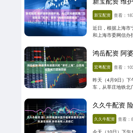
新宝配资
查看：
18
近日，根据上海市“
和上海市委网信办
清朗同....
宏粤配资
查看：
10
昨天（4月9日）下
车，从莘庄地铁北
这趟常规运营....
久久牛配资
查看：
今天（10日）下午