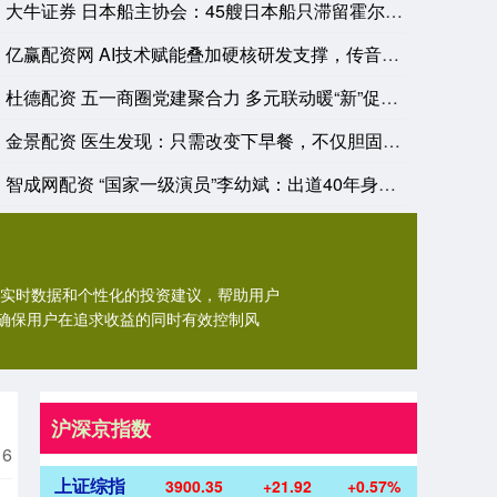
大牛证券 日本船主协会：45艘日本船只滞留霍尔木兹海峡
亿赢配资网 AI技术赋能叠加硬核研发支撑，传音上榜中国企业5
杜德配资 五一商圈党建聚合力 多元联动暖“新”促发展
金景配资 医生发现：只需改变下早餐，不仅胆固醇下降了，各个指
智成网配资 “国家一级演员”李幼斌：出道40年身价千万，出门
、实时数据和个性化的投资建议，帮助用户
确保用户在追求收益的同时有效控制风
沪深京指数
16
上证综指
3900.35
+21.92
+0.57%