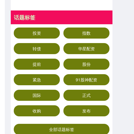
话题标签
投资
指数
转债
华星配资
提前
股份
紧急
91股神配资
国际
正式
收购
发布
全部话题标签