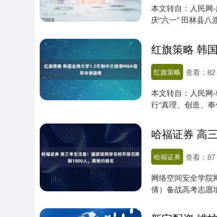
本文转自：人民网-
庆“六一” 田林县
正好，....
红旗策略
查看：
82
本文转自：人民网-
行“真理、创造、
国家发展的....
哈福证券
查看：
87
网络空间安全学院
倩）备战高考志愿
关专业的考生看....