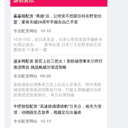
滚动资讯
赢赢顺配资 “离婚”后，公明党不想跟任何在野党结盟，要将关键24席牢牢握在自己手里
专业配资网站
10-16
10月10日，在日本东京，日本公明党党首齐藤铁夫
出席记者会。 新华社发 日本三大在野党则正试
图抓住“十多年一遇
盛多网配资 新官上任三把火！美联储理事米兰呼吁激进降息 挑战鲍威尔渐进策略
专业配资网站
09-26
美联储新任理事米兰在上任后公开表态，呼吁美联
储采取更加激进的降息行动，打破主席鲍威尔当前
的渐进式政策路径。 米兰在周四接
牛吧智投配资 “高速路偶遇猎豹”引关注，相关方澄清：动物园生态放养，视频定位出偏差
专业配资网站
10-13