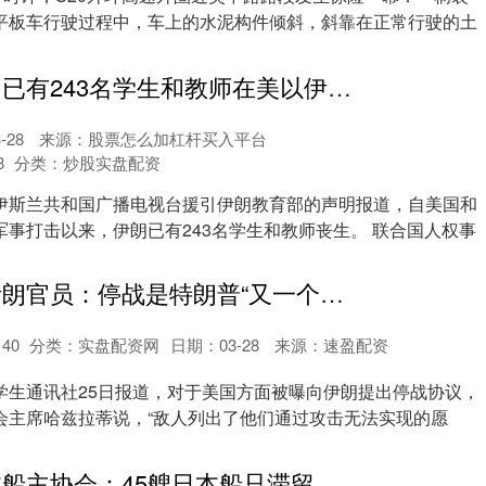
平板车行驶过程中，车上的水泥构件倾斜，斜靠在正常行驶的土
银河配资 伊朗已有243名学生和教师在美以伊战事中丧生
-28
来源：股票怎么加杠杆买入平台
3
分类：
炒股实盘配资
伊斯兰共和国广播电视台援引伊朗教育部的声明报道，自美国和
军事打击以来，伊朗已有243名学生和教师丧生。 联合国人权事
实配网配资 伊朗官员：停战是特朗普“又一个谎言”，“不用理会”
140
分类：
实盘配资网
日期：03-28
来源：速盈配资
学生通讯社25日报道，对于美国方面被曝向伊朗提出停战协议，
会主席哈兹拉蒂说，“敌人列出了他们通过攻击无法实现的愿
大牛证券 日本船主协会：45艘日本船只滞留霍尔木兹海峡