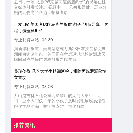
近日，一段“太原G5京昆高速偶遇豹子”的视频在社
交媒体引发关注。 视频中，一只身形矫健、斑点分
明的动物蹲坐路边，拍摄者语
广发E配 美国考虑向乌克兰提供“战斧”巡航导弹，射程可覆盖莫斯科
专业配资网站
09-30
据新华社报道，美国副总统万斯28日在接受福克斯
新闻台访谈时说，美国正在考虑通过北约欧洲成员
国向乌克兰提供射程可覆盖俄罗斯
鼎瑞创盈 见习大学生精细巡检，排除丙烯泄漏险情立首功
专业配资网站
08-26
尹山是吉林石化公司丙烯腈厂的见习大学生，近
日，这个入职仅一年的小伙子及时发现易燃易爆危
险化学品泄漏，并沉着应对，为化解险
推荐资讯